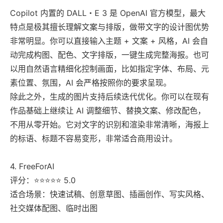
Copilot 内置的 DALL・E 3 是 OpenAI 官方模型，最大
特点是极其擅长理解文案与排版，做带文字的设计图优势
非常明显。你可以直接输入主题 + 文案 + 风格，AI 会自
动完成构图、配色、文字排版，一键生成完整海报。也可
以用自然语言精细化控制画面，比如指定字体、布局、元
素位置、氛围，AI 会严格按照你的要求呈现。
除此之外，生成的图片支持后续迭代优化。你可以在现有
作品基础上继续让 AI 调整细节、替换文案、修改配色，
不用从零开始。它对文字的识别和渲染非常清晰，海报上
的标语、标题不容易变形，非常适合商用设计。
4. FreeForAI
评分：⭐⭐⭐⭐⭐ 5.0
适合场景：快速试稿、创意草图、插画创作、写实风格、
社交媒体配图、临时出图